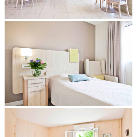
Présentation
Démarche qualité
Les équipes soignantes
Démarche Éco responsable
Activités thérapeutiques
Accueil Permanent
Nos valeurs
Accompagnement spécialisé
Restauration
Intervenants extérieurs et partenariats
Nous contacter
Animations et sorties
Horaires et accès
Les services
La galerie photos
Démarches d'admission
Les aides financières
FAQ