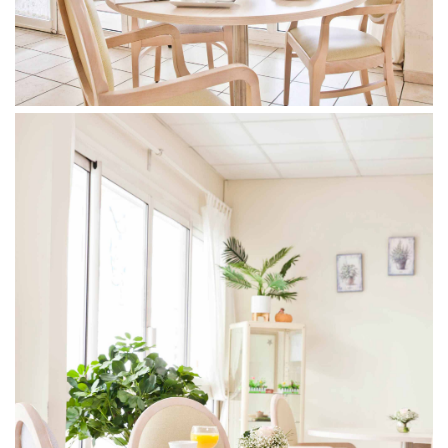
Prénom du proche
Nom du proche concerné
concerné
Age du proche concerné
Code postal du proche
concerné
Calculer neuf moins zéro ?
(en chiffres)
J’autorise l’utilisation des données
personnelles, conformément à notre
politique de confidentialité